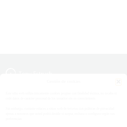
Gestión de cookies
Este sitio web utiliza únicamente cookies propias con finalidad técnica, no recaba ni
cede datos de carácter personal de los usuarios sin su conocimiento.
Información
Información de
Sin embargo, contiene enlaces a sitios web de terceros con políticas de privacidad
contacto
ajenas a nosotros que usted podrá decidir si acepta, rechaza o configura según sus
Aviso Legal y Política de
preferencias.
Email
Privacidad