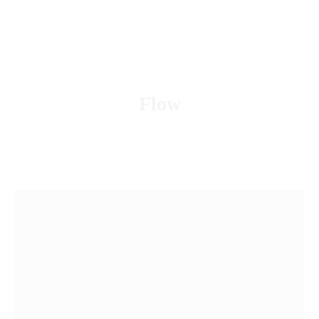
Podcast
Blog Geniotipo
Fundación
Flow