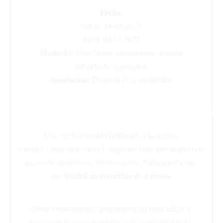
Fecha
:
Inicio: 14-01-2027
Final: 04-03-2027
Modo
: En Vivo Online combinando sesiones
individuales y grupales.
Aportación:
Depende de la modalidad.
Una vez has sentido la llamada a la acción,
y hemos confirmado en la 1ª etapa del viaje que tu proyecto
es acorde a tu talento, iniciamos esta 2ª etapa del viaje,
que
tendrá un recorrido de 3 meses.
Obtén conocimientos profundos para materializar y
manifestar tu proyecto vital y vivir en plenitud de él.