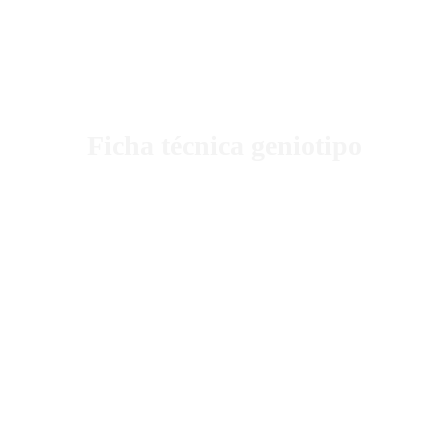
Podcast
Blog Geniotipo
Fundación
Ficha técnica geniotipo