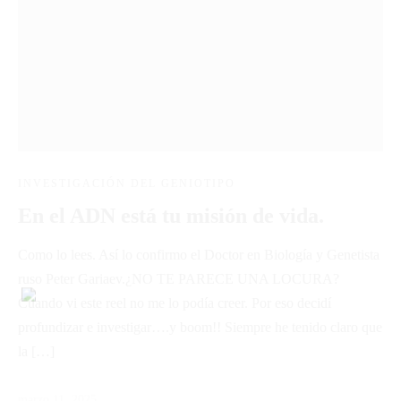
INVESTIGACIÓN DEL GENIOTIPO
En el ADN está tu misión de vida.
Como lo lees. Así lo confirmo el Doctor en Biología y Genetista
ruso Peter Gariaev.¿NO TE PARECE UNA LOCURA?
Cuando vi este reel no me lo podía creer. Por eso decidí
profundizar e investigar….y boom!! Siempre he tenido claro que
la […]
marzo 11, 2025