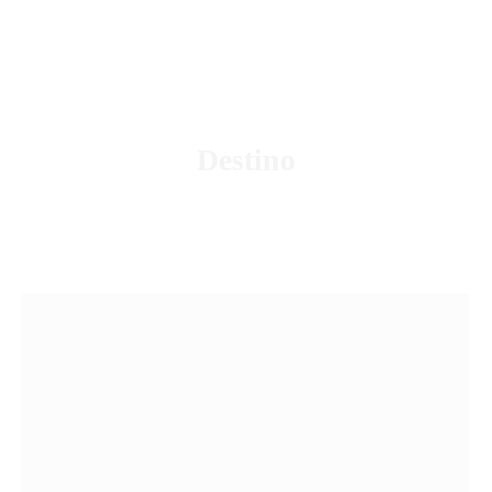
Podcast
Blog Geniotipo
Fundación
Destino