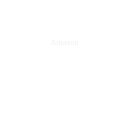
Podcast
Blog Geniotipo
Fundación
Amazon