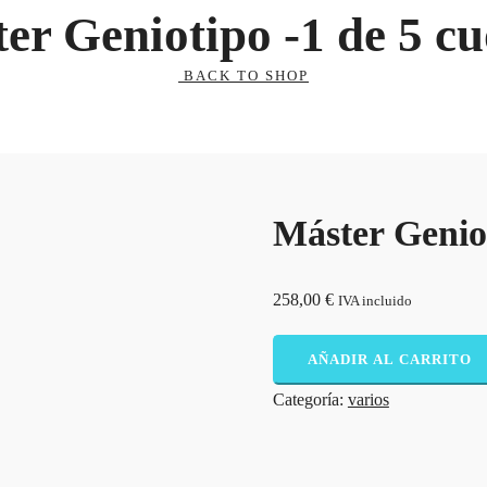
er Geniotipo -1 de 5 cu
BACK TO SHOP
Máster Geniot
258,00
€
IVA incluido
MÁSTER
AÑADIR AL CARRITO
GENIOTIPO
-1
Categoría:
varios
DE
5
CUOTAS-