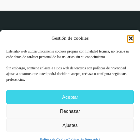
Gestión de cookies
Este sitio web utiliza únicamente cookies propias con finalidad técnica, no recaba ni
cede datos de carácter personal de los usuarios sin su conocimiento.
Información
Información de
Sin embargo, contiene enlaces a sitios web de terceros con políticas de privacidad
contacto
ajenas a nosotros que usted podrá decidir si acepta, rechaza o configura según sus
Aviso Legal y Política de
preferencias.
Email
Privacidad
info@tonyestruch.com
Aceptar
Política de Cookies
Rechazar
Política de Devoluciones
Ajustes
TONY ESTRUCH 2022 © COPYRIGHT TODOS LOS