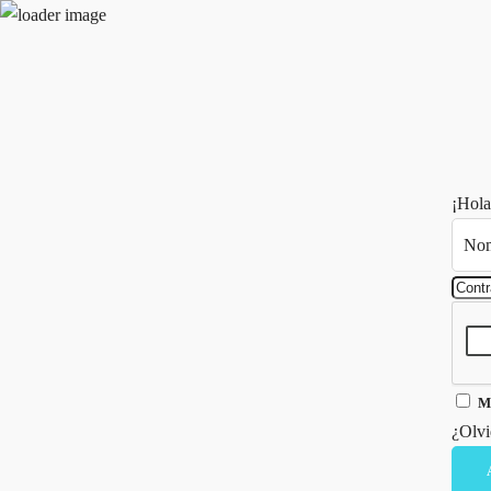
Instagram
Tiktok
Linkedin-in
Youtube
Podcast
Blog Geniotipo
Fundación
Máster en Geniotipo
Máster en Geniotipo
Sobre mi
Máster en Psicogenium
Crea tu Proyecto de Vida
Libros
Con
¡Hola
M
¿Olvi