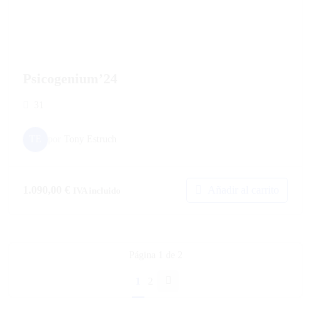
Psicogenium’24
31
TE
por
Tony Estruch
Añadir al carrito
1.090,00
€
IVA incluido
Página
1
de
2
1
2
Página
siguiente