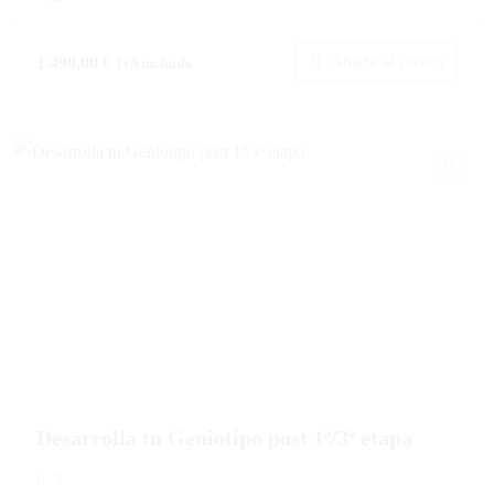
Añadir al carrito
1.490,00
€
IVA incluido
Desarrolla tu Geniotipo post 1ª/3ª etapa
3