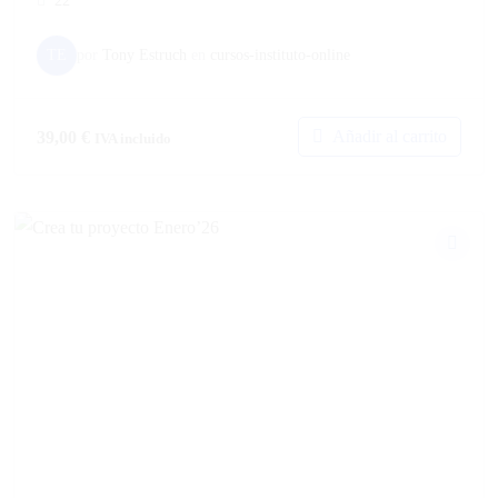
22
TE
por
Tony Estruch
en
cursos-instituto-online
Añadir al carrito
39,00
€
IVA incluido