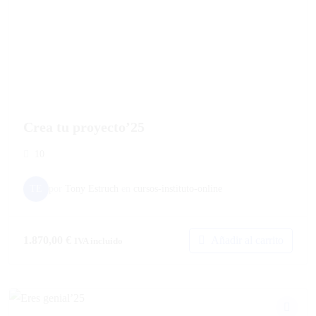
Crea tu proyecto’25
10
TE
por
Tony Estruch
en
cursos-instituto-online
Añadir al carrito
1.870,00
€
IVA incluido