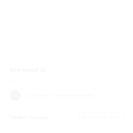
Eres genial’25
12
TE
por
Tony Estruch
en
cursos-instituto-online
Añadir al carrito
130,00
€
IVA incluido