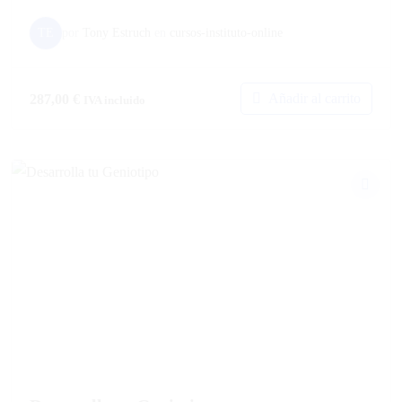
TE
por
Tony Estruch
en
cursos-instituto-online
Añadir al carrito
287,00
€
IVA incluido