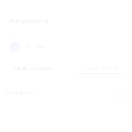
Psicogenium’26
0
TE
por
Tony Estruch
Añadir al carrito
1.190,00
€
IVA incluido