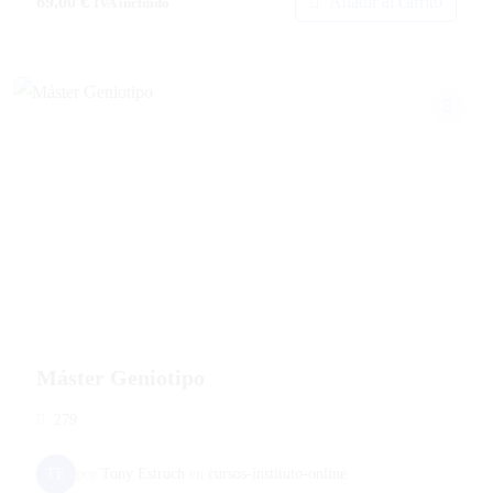
Añadir al carrito
69,00
€
IVA incluido
Máster Geniotipo
279
TE
por
Tony Estruch
en
cursos-instituto-online