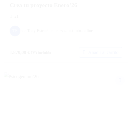
Crea tu proyecto Enero’26
21
TE
por
Tony Estruch
en
cursos-instituto-online
Añadir al carrito
1.870,00
€
IVA incluido