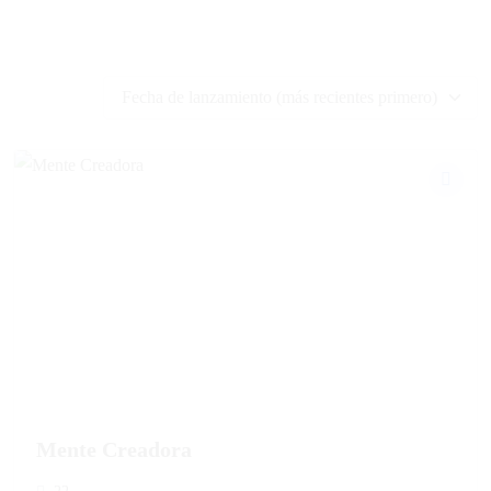
Instagram
Tiktok
Linkedin-in
Youtube
Podcast
Blog Geniotipo
Fundación
Sobre mi
Máster en Geniotipo
Crea tu Proyecto de Vida
Libros
Contacto
ES
Mente Creadora