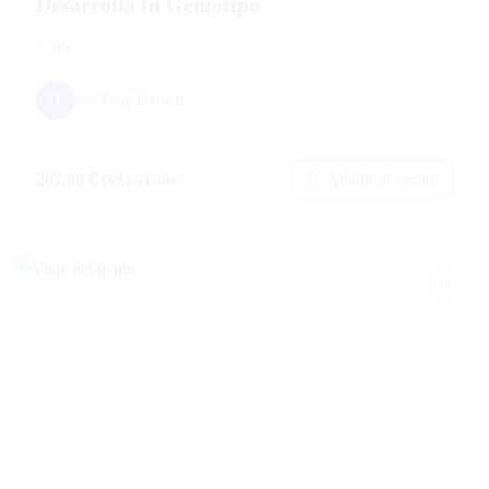
Desarrolla tu Geniotipo
85
TE
por
Tony Estruch
Añadir al carrito
287,00
€
IVA incluido