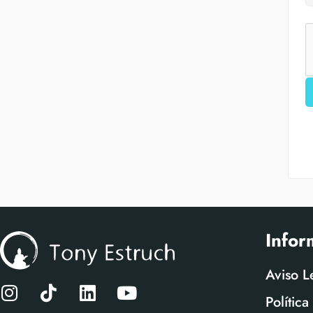
Infor
Aviso L
Polític