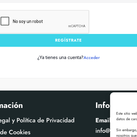
REGÍSTRATE
Acceder
¿Ya tienes una cuenta?
mación
Informació
Este sitio we
egal y Política de Privacidad
Email
datos de cará
info@tonyestru
Sin embargo, 
a de Cookies
nosotros que